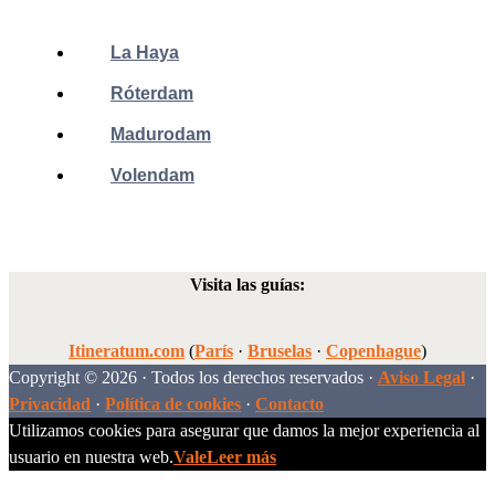
La Haya
Róterdam
Madurodam
Volendam
Visita las guías:
Itineratum.com
(
París
·
Bruselas
·
Copenhague
)
Copyright © 2026 · Todos los derechos reservados ·
Aviso Legal
·
Privacidad
·
Política de cookies
·
Contacto
Utilizamos cookies para asegurar que damos la mejor experiencia al
usuario en nuestra web.
Vale
Leer más